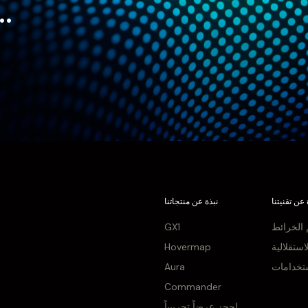
ما لا يمكن الوصو
 عن تقنيتنا
نبذة عن منتجاتنا
الخرائط
GX1
استقلالية
Hovermap
ستخدامات
Aura
Commander
احجز عرضاً تجريبياً