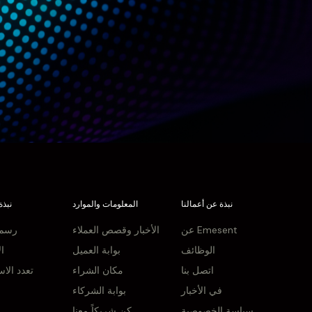
نبذة عن أعمالنا
المعلومات والموارد
نبذة
عن Emesent
الأخبار وقصص العملاء
رسم 
الوظائف
بوابة العميل
ال
اتصل بنا
مكان الشراء
تعدد الا
في الأخبار
بوابة الشركاء
سياسة الخصوصية
كن شريكاً معنا