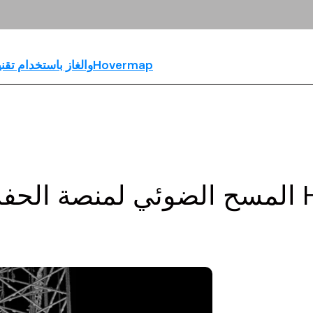
مسح منصة حفرHovermap والغاز باستخدام تقنيةHovermap
Hoverma