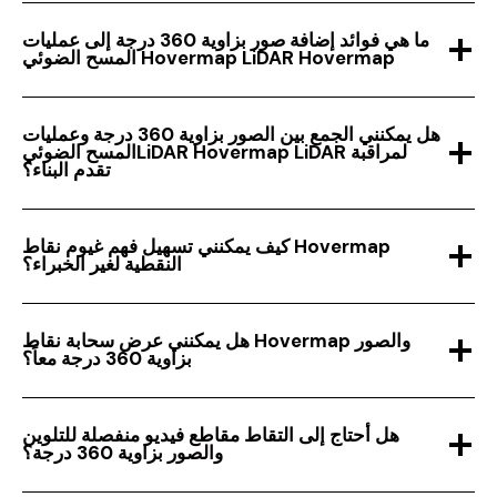
ما هي فوائد إضافة صور بزاوية 360 درجة إلى عمليات
المسح الضوئي Hovermap LiDAR Hovermap
هل يمكنني الجمع بين الصور بزاوية 360 درجة وعمليات
المسح الضوئيLiDAR Hovermap LiDAR لمراقبة
تقدم البناء؟
كيف يمكنني تسهيل فهم غيوم نقاط Hovermap
النقطية لغير الخبراء؟
هل يمكنني عرض سحابة نقاط Hovermap والصور
بزاوية 360 درجة معاً؟
هل أحتاج إلى التقاط مقاطع فيديو منفصلة للتلوين
والصور بزاوية 360 درجة؟