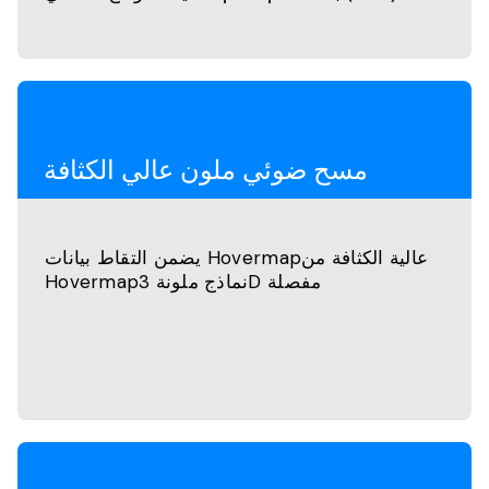
مسح ضوئي ملون عالي الكثافة
يضمن التقاط بيانات Hovermapعالية الكثافة من
Hovermapنماذج ملونة 3D مفصلة