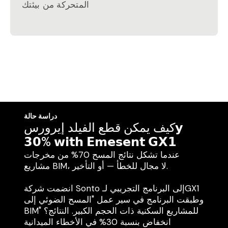
المتحركة من بيئتك
دراسة حالة
كيف يمكن قطع الفيلد إيرورس𝘆
𝟯𝟬% 𝘄𝗶𝘁𝗵 𝗘𝗺𝗲𝘀𝗲𝗻𝘁 𝗚𝗫𝟭
عندما تشكل نتائج المسح 70% من مخرجات
مشاريع BIM، لا مجال للخطأ — أو التأخير.
انضمت شركة Sonto إلى البرنامج التجريبي لـGX1
وطبقت البرنامج في سير عمل "المسح الضوئي إلى
BIM" للمشاريع السكنية ذات الحجم الكبير. النتائج؟
انخفاض بنسبة 30% في الأخطاء الميدانية