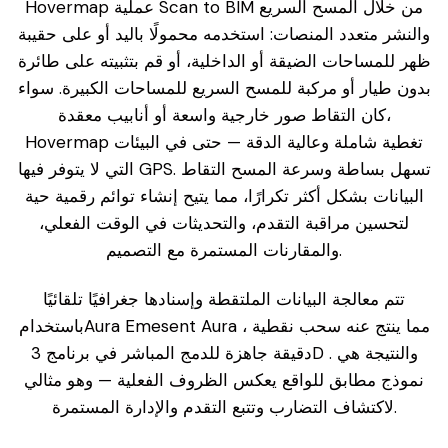
Hovermap عملية Scan to BIM من خلال المسح السريع
والنشر متعدد المنصات: استخدمه محمولًا باليد أو على حقيبة
ظهر للمساحات الضيقة أو الداخلية، أو قم بتثبيته على طائرة
بدون طيار أو مركبة للمسح السريع للمساحات الكبيرة. سواء
كان التقاط صور خارجية واسعة أو أنابيب معقدة،
Hovermap تغطية شاملة وعالية الدقة — حتى في البيئات
التي لا يتوفر فيها GPS. تسهل بساطة وسرعة المسح التقاط
البيانات بشكل أكثر تكرارًا، مما يتيح إنشاء توائم رقمية حية
لتحسين مراقبة التقدم، والتحديثات في الوقت الفعلي،
والمقارنات المستمرة مع التصميم.
تتم معالجة البيانات الملتقطة وإسنادها جغرافيًا تلقائيًا
باستخدامAura Emesent Aura ، مما ينتج عنه سحب نقطية
دقيقة جاهزة للدمج المباشر في برنامج 3D . والنتيجة هي
نموذج مطابق للواقع يعكس الظروف الفعلية — وهو مثالي
لاكتشاف التضارب وتتبع التقدم والإدارة المستمرة.