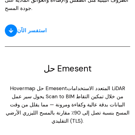
الظروف البيئية مثل الطقس والإضاءة والعوائق المادية على
جودة المسح.
استفسر الآن
حل Emesent
Hovermap حل Emesentالمتعدد الاستخدامات LiDAR
يحول سير عمل Scan to BIM من خلال تمكين التقاط
البيانات بدقة عالية وكفاءة ومرونة — مما يقلل من وقت
المسح بنسبة تصل إلى 90٪ مقارنة بالمسح الليزري الأرضي
التقليدي (TLS).