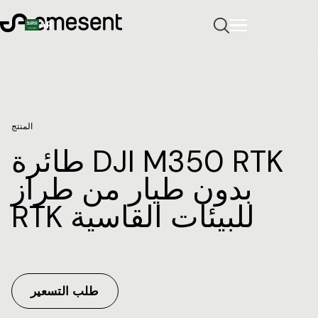
AR
المنتج
طائرة DJI M350 RTK
بدون طيار من طراز
RTK للبيئات القاسية
طلب التسعير