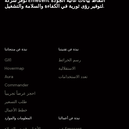
توفر شركة Emesent التقاط بيانات عالية الجودة
لتوفير رؤى ثورية في الكفاءة والسلامة والتشغيل.
نبذة عن تقنيتنا
نبذة عن منتجاتنا
رسم الخرائط
GX1
الاستقلالية
Hovermap
تعدد الاستخدامات
Aura
Commander
احجز عرضاً تجريبياً
طلب التسعير
خطط الأعمال
نبذة عن أعمالنا
المعلومات والموارد
عن Emesent
الأخبار وقصص العملاء