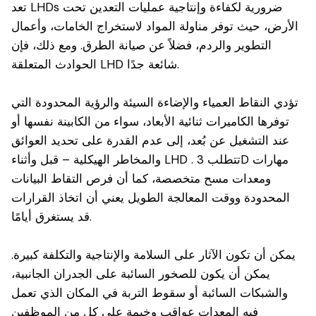
تعد LHDs ضرورية لكفاءة وإنتاجية عمليات التعدين تحت
الأرض، حيث توفر مناولة المواد لاستخراج الخامات، وأعمال
التطوير والردم، فضلاً عن صيانة الطرق. ومع ذلك، فإن
الحوادث المتعلقة LHD شائعة جدًا.
تؤدي النقاط العمياء والإضاءة السيئة والرؤية المحدودة التي
توفرها الكاميرات ثنائية الأبعاد، سواء من الكابينة نفسها أو
عند التشغيل عن بُعد، إلى عدم القدرة على تحديد العوائق
والمخاطر الهيكلية – قبل وأثناء LHD . تتطلب 3D مهارات
ومعدات مسح متخصصة، كما أن فرص التقاط البيانات
المحدودة ووقت المعالجة الطويل يعني أن اتخاذ القرارات
قد يستغرق أيامًا.
يمكن أن تكون الآثار على السلامة والإنتاجية والتكلفة كبيرة.
يمكن أن يكون للصخور السائبة على الجدران الجانبية،
والشبكات السائبة أو سقوط التربة في المكان الذي تعمل
فيه المعدات عواقب وخيمة على كل من الموظفين