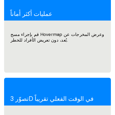
عمليات أكثر أماناً
قم بإجراء مسح Hovermap وعرض المخرجات عن
بُعد، دون تعريض الأفراد للخطر.
تصوّر 3D في الوقت الفعلي تقريباً