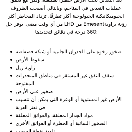
يعد التعدين تحت الأرض خطيرًا بطبيعته، ولكن مع تعمق
عمليات التعدين في المناجم، وبالتالي أصبحت الظروف
الجيوميكانيكية الجيولوجية أكثر تطرفًا، تزداد المخاطر أكثر
من أي وقت مضى. يوفر حل LHD من Emesentرؤية بزاوية
360 درجة في دقائق لتحديدها:
صخور رخوة على الجدران الجانبية أو شبكة فضفاضة
سقوط الأرض
زاوية ريل
سقف النفق غير المستقر في مناطق المنحدرات
المفتوحة
صخور على الأرض
الأرض غير المستوية أو الوعرة التي يمكن أن تتسبب
في تعثر العربة
مواد الجدار المعلقة، والعوائق المعلقة
الصخور السائبة أو الخطرة أو العوائق الأخرى
زاوية نقطة السحب