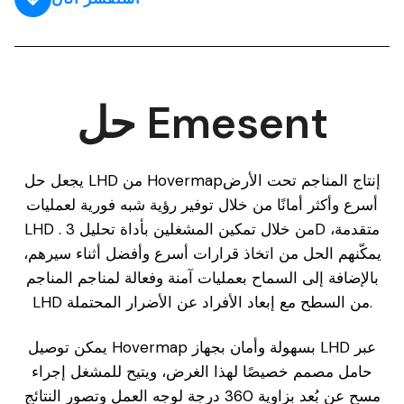
حل Emesent
يجعل حل LHD من Hovermapإنتاج المناجم تحت الأرض
أسرع وأكثر أمانًا من خلال توفير رؤية شبه فورية لعمليات
LHD . من خلال تمكين المشغلين بأداة تحليل 3D متقدمة،
يمكّنهم الحل من اتخاذ قرارات أسرع وأفضل أثناء سيرهم،
بالإضافة إلى السماح بعمليات آمنة وفعالة لمناجم المناجم
LHD من السطح مع إبعاد الأفراد عن الأضرار المحتملة.
يمكن توصيل Hovermap بسهولة وأمان بجهاز LHD عبر
حامل مصمم خصيصًا لهذا الغرض، ويتيح للمشغل إجراء
مسح عن بُعد بزاوية 360 درجة لوجه العمل وتصور النتائج