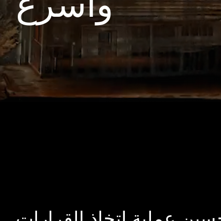
وأسرع
سين عملية اتخاذ القرارات