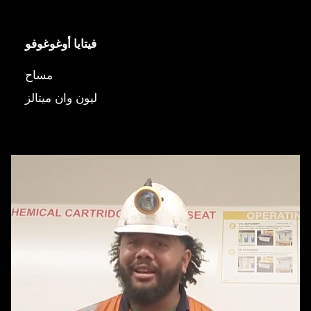
فيتايا أوغوغوفو
مساح
ليون وان ميتالز