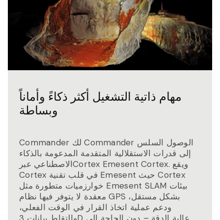
مهام ذاتية التشغيل أكثر ذكاءً وأماناً
وبساطة
Commander لك Commander الوصول السلس
إلى قدرات الاستقلالية المتقدمة المدعومة بالذكاء
الاصطناعي عبرCortex Emesent Cortex. ويقع
Cortex في قلب تقنية Emesent حيث Cortex
خوارزميات متطورة مثل Emesent SLAM بيئات
معقدة لا يتوفر فيها نظام GPS بشكل مستقل،
ودعم عملية اتخاذ القرار في الوقت الفعلي،
والتقاط بيانات 3D عالية الدقة – دون الحاجة إلى