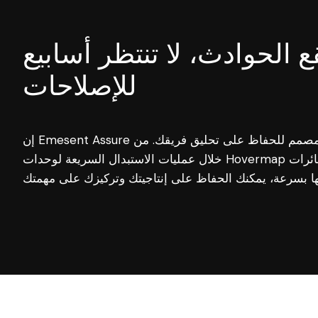
ع الحوادث، لا تنتظر أسابيع
للإصلاحات
إن Emesent Assure هو حل استرداد استباقي مصمم للحفاظ على تحليق فريقك. من
خلال عمليات الاستبدال السريعة لوحدات Hovermap أو طائرات Hovermap + بدون