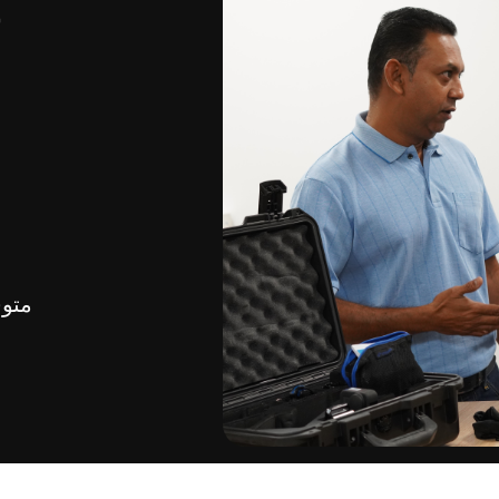
س
متوف