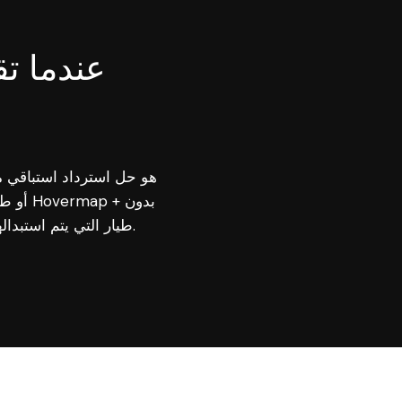
عندما تق
طيار التي يتم استبدالها بسرعة، يمكنك الحفاظ على إنتاجيتك وتركيزك على مهمتك.