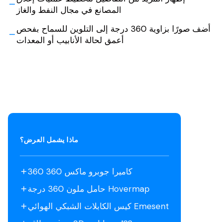
المصانع في مجال النفط والغاز
أضف صورًا بزاوية 360 درجة إلى التلوين للسماح بفحص
أعمق لحالة الأنابيب أو المعدات
ماذا يشمل العرض؟
كاميرا جوبرو ماكس 360 360
حامل ملون 360 درجة Hovermap
كيس الكابلات الشبكي الهوائي Emesent