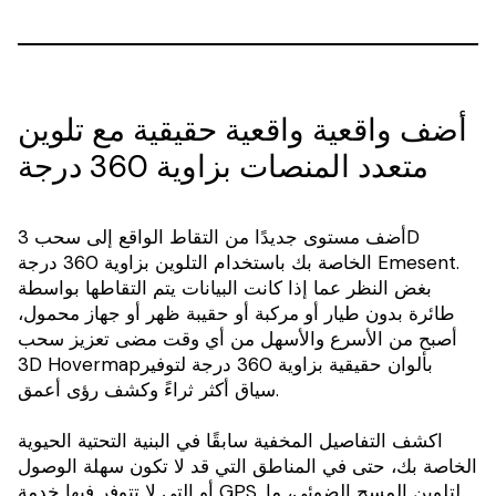
أضف واقعية واقعية حقيقية مع تلوين
متعدد المنصات بزاوية 360 درجة
أضف مستوى جديدًا من التقاط الواقع إلى سحب 3D
الخاصة بك باستخدام التلوين بزاوية 360 درجة Emesent.
بغض النظر عما إذا كانت البيانات يتم التقاطها بواسطة
طائرة بدون طيار أو مركبة أو حقيبة ظهر أو جهاز محمول،
أصبح من الأسرع والأسهل من أي وقت مضى تعزيز سحب
3D Hovermapبألوان حقيقية بزاوية 360 درجة لتوفير
سياق أكثر ثراءً وكشف رؤى أعمق.
اكشف التفاصيل المخفية سابقًا في البنية التحتية الحيوية
الخاصة بك، حتى في المناطق التي قد لا تكون سهلة الوصول
أو التي لا تتوفر فيها خدمة GPS. لتلوين المسح الضوئي، ما