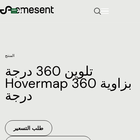
AR
المنتج
تلوين 360 درجة
Hovermap بزاوية 360
درجة
طلب التسعير