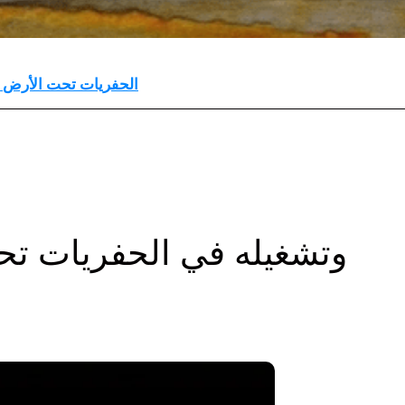
نشر وتشغيل Hovermap الحفريات تحت الأرض
نشر Hovermap وتشغيله في الحفريا