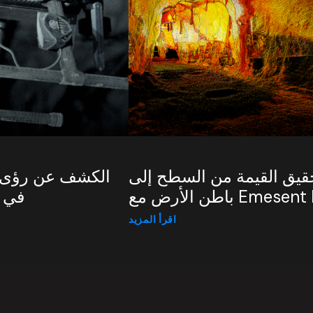
قيق القيمة من السطح إلى
الكشف عن رؤى ج
رض مع Emesent LHD
في م
اقرأ المزيد