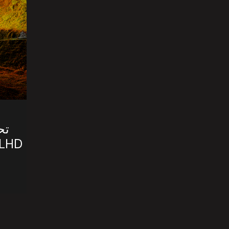
تح
باطن الأ