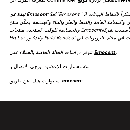
تُعدّ "Emesent " شركة رائدة عالمياً في مجال تكنولوجيا رسم الخرائط ذاتية التحكم، حيث توفر حلاً مبتكراً لالتقاط البيانات 3D ومعالجتها وتصورها لقطاعات مثل
نبذة عن Emesent:
مة العامة والنفط والغاز والبناء والهندسة. يمكّن منتج Hovermap الرائد الحائز على جوائز المؤسسات من التقاط بياناتLiDAR 3D بسرعة وكفاءة وأمان في البيئات الصعبة
والحساسة للوقت. تُستخدم منتجات Emesentمن قِبل العملاء في جميع أنحاء العالم لتعزيز الإنتاجية واتخاذ القرارات. تأسست شركة Emesent في عام 2018، وقد أسسها الدكتور Stefan
.
Emesent
تتوفر دراسات الحالة الخاصة بالعملاء على
للاستفسارات الإعلامية، يرجى الاتصال بـ
emesent
ستيوارت هيل، عن طريق: