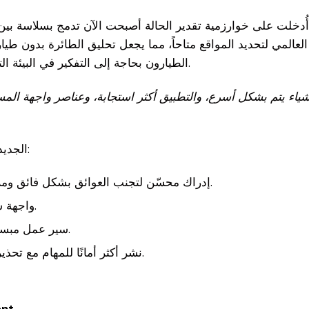
لت على خوارزمية تقدير الحالة أصبحت الآن تدمج بسلاسة بين نظام تحديد
مي لتحديد المواقع متاحاً، مما يجعل تحليق الطائرة بدون طيار التي تمر داخل وخارج است
الطيارون بحاجة إلى التفكير في البيئة التي يعملون فيها، مما يسمح لهم بالتركيز ببساطة على مهمتهم.
تتضمن إمكانيات Commander وإصدار Autonomy الجديد ما يلي:
إدراك محسّن لتجنب العوائق بشكل فائق وملاحة متقدمة لالتقاط البيانات والعمليات على النحو الأمثل.
واجهة شاشة لمس مبسطة وسهلة الاستخدام وسريعة الاستجابة.
سير عمل مبسط للمهام لكل من مهام رسم الخرائط والمهام المستقلة.
نشر أكثر أمانًا للمهام مع تحذيرات وإشعارات واضحة لإبقاء المهام على المسار الصحيح.
.
موقع