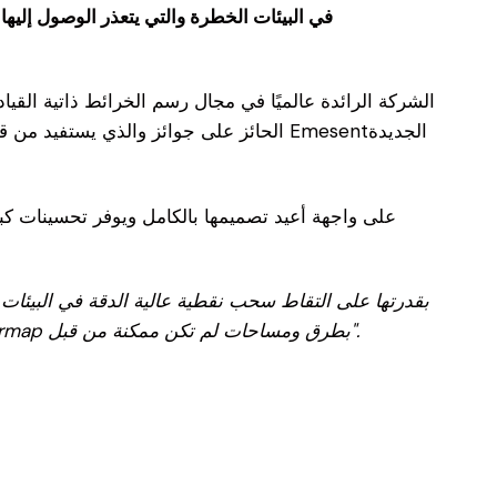
يدعم تطبيق Commander اللوحي الجديد Commander الجديد مع تقنية Emesent Autonomy مهام رسم الخرائط LiDAR في البيئات الخطرة والتي يتعذر الوصول إليها
وأضاف: "يتيح هذا المزيج القوي من Commander مع إصدارنا الجديد Autonomy للعملاء الآن استخدام Hovermap بطرق ومساحات لم تكن ممكنة من قبل".