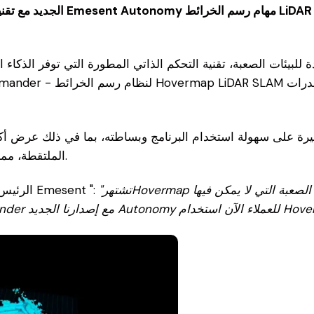
الملتقطة، مما يضمن أن تكون المهام أكثر أمانًا وفعالية وسهولة في الإنجاز.
"تشتهرHovermap بقدرتها على التقاط سحب نقطية عالية الدقة في البيئات الصعبة التي لا يمكن فيها
وقال Stefan Hrabar الرئيس التنفيذي والمؤسس المشارك لشركة Emesent ":