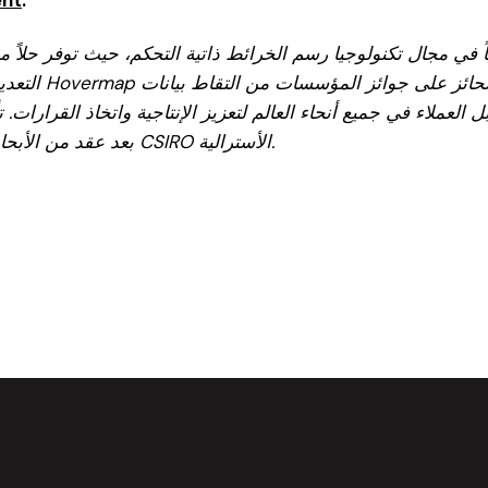
التعدين والسلا
Hrabar والدكتور Farid Kendoul بعد عقد من الأبحاث في مجال الروبوتات في CSIRO الأسترالية.