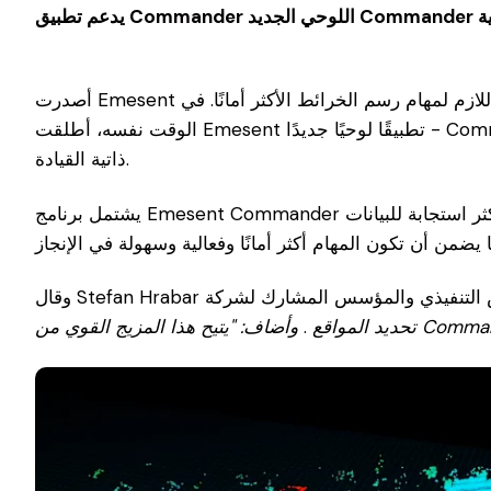
أصدرت Emesent الشركة الرائدة عالميًا في مجال رسم الخرائط ذاتية القيادة للبيئات الصعبة، تقنية التحكم الذاتي المطورة التي توفر الذكاء اللازم لمهام رسم الخرائط الأكثر أمانًا. في
الوقت نفسه، أطلقت Emesent تطبيقًا لوحيًا جديدًا - Commander - لنظام رسم الخرائط Hovermap LiDAR SLAM الحائز على جوائز والذي يستفيد من قدرات Emesentالجديدة
ذاتية القيادة.
يشتمل برنامج Emesent Commander على واجهة أعيد تصميمها بالكامل ويوفر تحسينات كبيرة على سهولة استخدام البرنامج وبساطته، بما في ذلك عرض أكثر استجابة للبيانات
تحديد المواقع
.