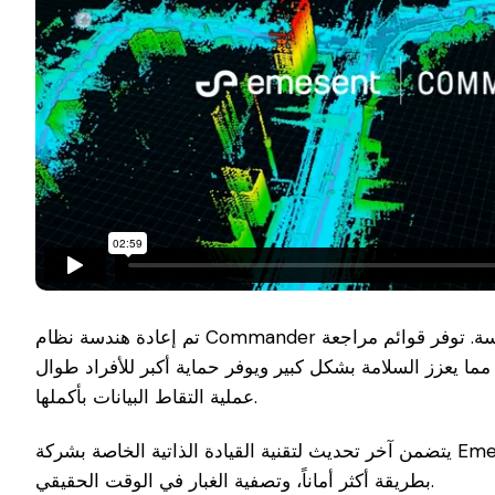
تم إعادة هندسة نظام Commander من الألف إلى الياء، وهو يرتقي بتجربة المستخدم إلى آفاق جديدة، مما يحسن الأداء والسرعة من أجل مهام أبسط وأكثر سلاسة. توفر قوائم مراجعة
ما يعزز السلامة بشكل كبير ويوفر حماية أكبر للأفراد طوال
عملية التقاط البيانات بأكملها.
يتضمن آخر تحديث لتقنية القيادة الذاتية الخاصة بشركة Emesentتحسينات على خط التصورات، مما يجعل من الممكن اكتشاف العوائق الأصغر من مسافة أبعد، وتخطيط مسارات المهام
بطريقة أكثر أماناً، وتصفية الغبار في الوقت الحقيقي.