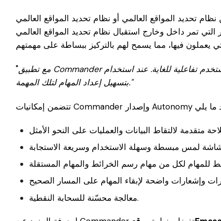
 المواقع العالمي أو نظام تحديد المواقع العالمي ( SLAM ) عندما
قبال نظام تحديد المواقع العالمي (GPS) أكثر موثوقية وقوة. ونتيجة لذلك، لم يعد
مع تطبيق Commander ستلاحظ أن تحميل الأشياء يتم بشكل أسرع، والتطبيق أكثر استجابة، وعناصر واجهة المستخدم تفاعلية للغاية. عند استخدام Hovermap لمهمة مستقلة، قمنا أيضاً
"
بتسهيل إعداد المهام لتلك المهمة."
معالجة محسّنة للسحابة النقطية.
Emesent
لمعرفة المزيد عن Commander تفضل بزيارة