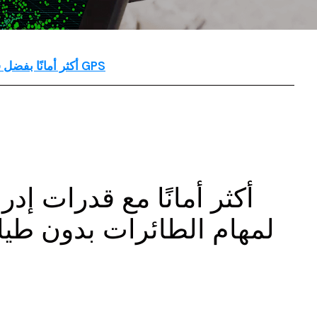
Emesent 3D أكثر أمانًا بفضل قدرات إدراك ذاتية أكثر قوة لمهام الطائرات بدون طيار في المواقع التي لا تتوفر فيها خدمة GPS
لمهام الطائرات بدون طيار