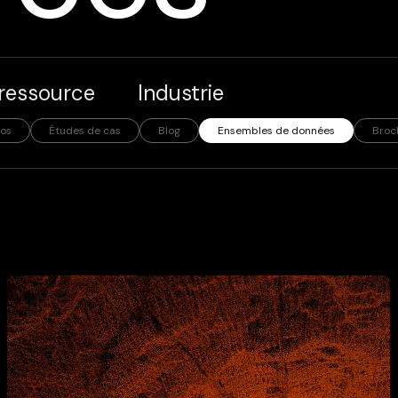
ressource
Industrie
os
Études de cas
Blog
Ensembles de données
Broc