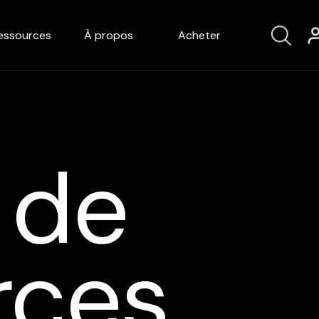
essources
À propos
Acheter
 de
rces