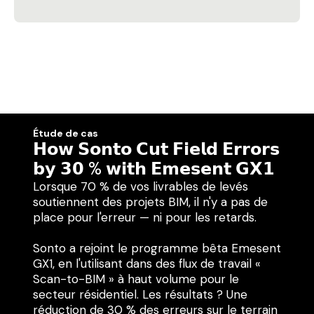
Étude de cas
𝗛𝗼𝘄 𝗦𝗼𝗻𝘁𝗼 𝗖𝘂𝘁 𝗙𝗶𝗲𝗹𝗱 𝗘𝗿𝗿𝗼𝗿𝘀
𝗯𝘆 𝟯𝟬 % 𝘄𝗶𝘁𝗵 𝗘𝗺𝗲𝘀𝗲𝗻𝘁 𝗚𝗫𝟭
Lorsque 70 % de vos livrables de levés
soutiennent des projets BIM, il n'y a pas de
place pour l'erreur — ni pour les retards.
Sonto a rejoint le programme bêta Emesent
GX1, en l'utilisant dans des flux de travail «
Scan-to-BIM » à haut volume pour le
secteur résidentiel. Les résultats ? Une
réduction de 30 % des erreurs sur le terrain