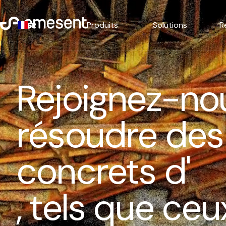
Produits
Solutions
R
FR
Rejoignez-no
résoudre des
concrets d'
, tels que ce