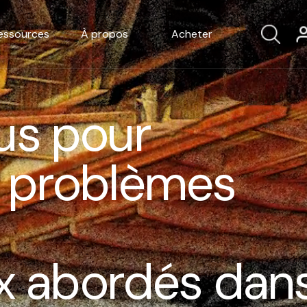
essources
À propos
Acheter
us pour
 problèmes
ux abordés dan