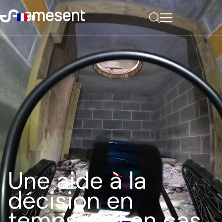
FR
Une aide à la
décision en
temps réel en cas