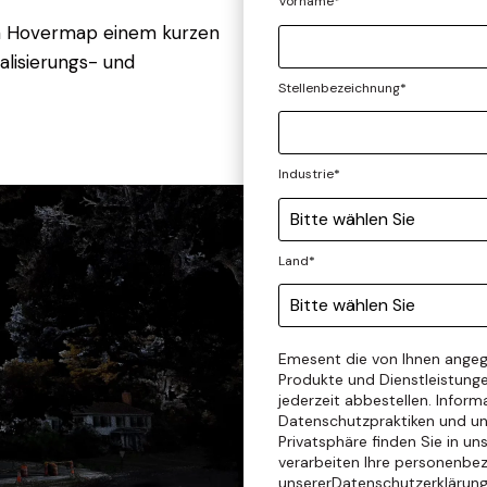
Vorname
*
on Hovermap einem kurzen
alisierungs- und
Stellenbezeichnung
*
Industrie
*
Land
*
Emesent die von Ihnen angeg
Produkte und Dienstleistunge
jederzeit abbestellen. Infor
Datenschutzpraktiken und un
Privatsphäre finden Sie in un
verarbeiten Ihre personenb
unserer
Datenschutzerklärun