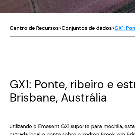
Centro de Recursos
>
Conjuntos de dados
>
GX1: Pon
GX1: Ponte, ribeiro e es
Brisbane, Austrália
Utilizando o Emesent GX1 suporte para mochila, esta
estrada local e ponte sobre o Kedron Brook, em Bris