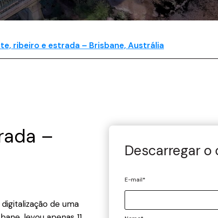
te, ribeiro e estrada – Brisbane, Austrália
trada –
Descarregar o
E-mail
*
 digitalização de uma
bane, levou apenas 11