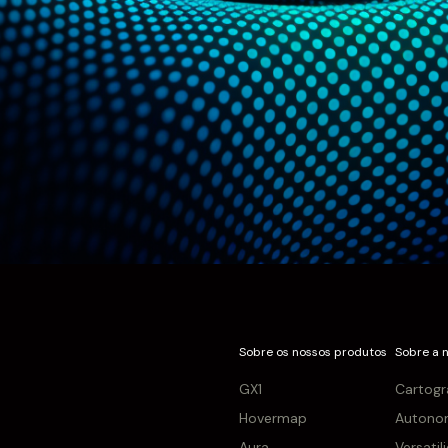
Sobre os nossos produtos
Sobre a 
GX1
Cartogr
Hovermap
Autono
Aura
Versatil