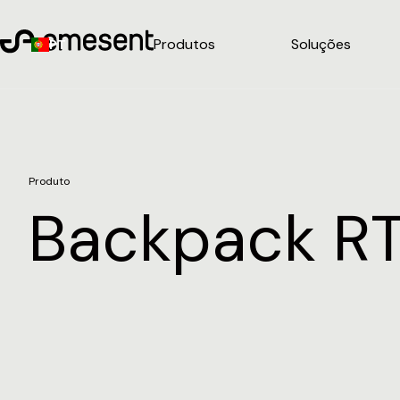
Produtos
Soluções
PT
Produto
Backpack R