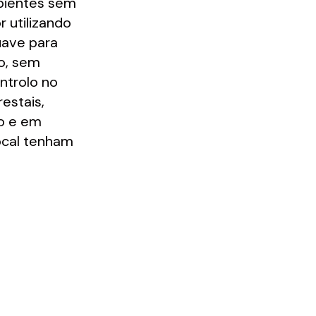
bientes sem
r utilizando
uave para
o, sem
ntrolo no
estais,
o e em
ocal tenham