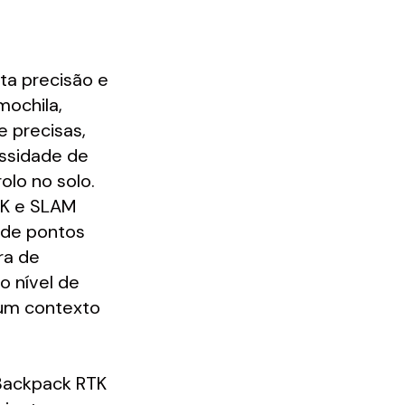
ta precisão e
mochila,
e precisas,
ssidade de
olo no solo.
PK e SLAM
 de pontos
ra de
o nível de
 um contexto
Backpack RTK