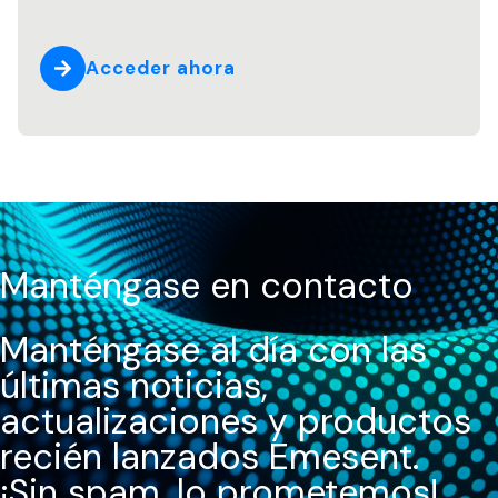
Acceder ahora
Manténgase en contacto
Manténgase al día con las
últimas noticias,
actualizaciones y productos
recién lanzados Emesent.
¡Sin spam, lo prometemos!