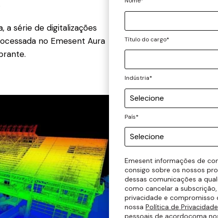
Nome
*
.
série de digitalizações
Título do cargo
*
processada no Emesent Aura
brante.
Indústria
*
País
*
Emesent informações de con
consigo sobre os nossos pro
dessas comunicações a qual
como cancelar a subscrição
privacidade e compromisso 
nossa
Política de Privacidade
pessoais de acordo
com
a no