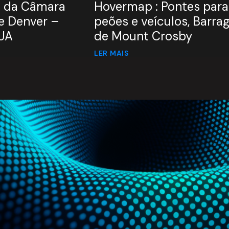
io da Câmara
Hovermap : Pontes para
e Denver –
peões e veículos, Barr
EUA
de Mount Crosby
LER MAIS