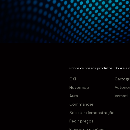
Sobre os nossos produtos
Sobre a 
GX1
Cartogr
Hovermap
Autono
Aura
Versatil
Commander
Solicitar demonstração
Pedir preços
Planos de negócios