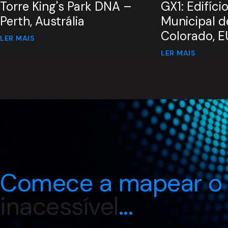
Torre King's Park DNA –
GX1: Edifíc
Perth, Austrália
Municipal d
Colorado, 
LER MAIS
LER MAIS
Comece a mapear o
inacessível
...