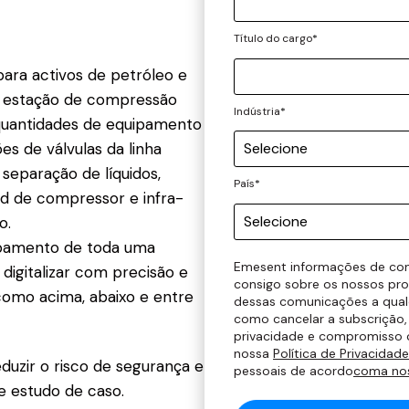
Título do cargo
*
para activos de petróleo e
a estação de compressão
Indústria
*
uantidades de equipamento
s de válvulas da linha
e separação de líquidos,
País
*
kid de compressor e infra-
o.
ipamento de toda uma
Emesent informações de con
digitalizar com precisão e
consigo sobre os nossos pro
como acima, abaixo e entre
dessas comunicações a qual
como cancelar a subscrição
privacidade e compromisso 
nossa
Política de Privacidade
uzir o risco de segurança e
pessoais de acordo
com
a no
e estudo de caso.