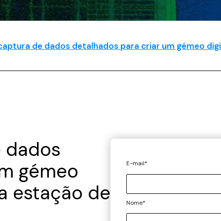
a captura de dados detalhados para criar um gémeo d
e dados
 um gémeo
E-mail
*
a estação de
Nome
*