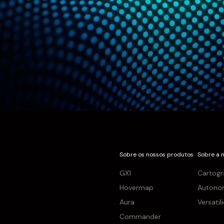
Sobre os nossos produtos
Sobre a 
GX1
Cartogr
Hovermap
Autono
Aura
Versatil
Commander