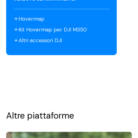
Hovermap
Kit Hovermap per DJI M350
Altri accessori DJI
Altre piattaforme