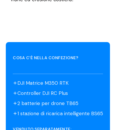
COSA C'È NELLA CONFEZIONE?
DJI Matrice M350 RTK
Controller DJI RC Plus
2 batterie per drone TB65
1 stazione di ricarica intelligente BS65
VENDUTO SEPARATAMENTE: