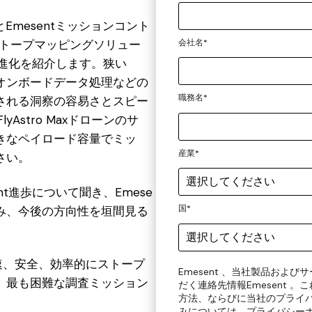
スとEmesentミッションコント
会社名
*
ntストープマッピングソリュー
の進化を紹介します。狭い
オンボードデータ処理などの
職務名
*
される洞察の容易さとスピー
Astro Maxドローンのサ
きなペイロード容量でミッ
産業
*
さい。
t進歩について聞き、Emese
国
*
み、今後の方向性を垣間見る
に迅速、安全、効率的にストープ
Emesent 、当社製品およ
、最も困難な調査ミッション
だく連絡先情報Emesent 
方法、ならびに当社のプライ
みについては、
プライバシー