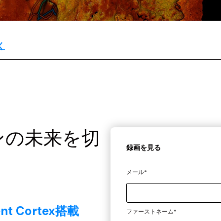
く
ンの未来を切
録画を見る
メール
*
t Cortex搭載
ファーストネーム
*