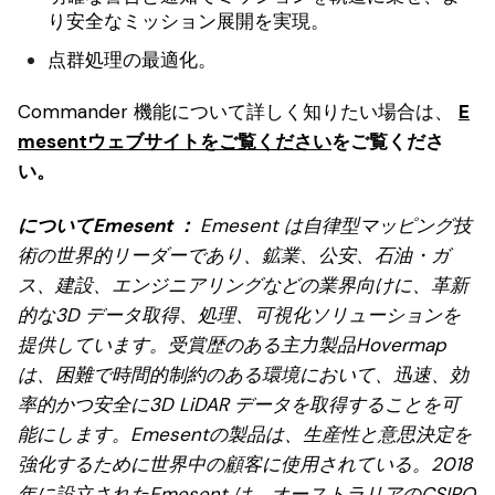
り安全なミッション展開を実現。
点群処理の最適化。
Commander 機能について詳しく知りたい場合は、
E
mesentウェブサイトをご覧ください
をご覧くださ
い。
についてEmesent ：
Emesent は自律型マッピング技
術の世界的リーダーであり、鉱業、公安、石油・ガ
ス、建設、エンジニアリングなどの業界向けに、革新
的な3D データ取得、処理、可視化ソリューションを
提供しています。受賞歴のある主力製品Hovermap
は、困難で時間的制約のある環境において、迅速、効
率的かつ安全に3D LiDAR データを取得することを可
能にします。Emesentの製品は、生産性と意思決定を
強化するために世界中の顧客に使用されている。2018
年に設立されたEmesent は、オーストラリアのCSIRO