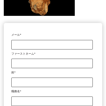
メール
*
ファーストネーム
*
姓
*
職務名
*