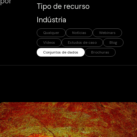
por
Tipo de recurso
Indústria
Qualquer
Notícias
Webinars
Vídeos
Estudos de caso
Blog
Conjuntos de dados
Brochuras