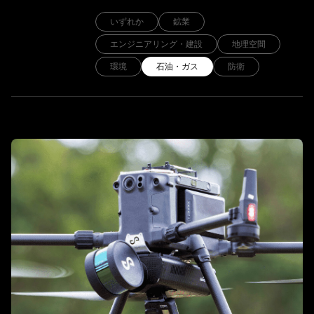
いずれか
鉱業
エンジニアリング・建設
地理空間
環境
石油・ガス
防衛